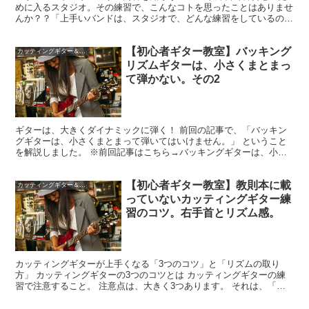
めに入るスタジオ。その練習で、こんなコトを思ったことはありませ
んか？？「上手いバンドは、スタジオで、どんな練習をしているのだ
ろうか？？」バンドのリーダーになると特に気になると思い...
【初心者ギター教室】バッキング
カッティングギター＆バッキングギター
リズムギターは、小さくまとまっ
て弾かない。その2
ギターは、大きくダイナミックに弾く！ 前回の記事で、「バッキン
グギターは、小さくまとまって弾いてはいけません。」 ということ
を解説しました。 ※前回記事はこちら→バッキングギターは、小さ
くまとまって弾かない。 その時、バッキングギターを小さ...
【初心者ギター教室】教則本に載
カッティングギター＆バッキングギター
っていないカッティングギター練
習のコツ。右手首とリズム感。
カッティングギターが上手くなる「3つのコツ」と「リズムの取り
方」 カッティングギターの3つのコツとは カッティングギターの練
習で注意すること。 注意点は、大きく3つあります。 それは、「右
手首の使い方」「左手の使い方」「リズム」。 今回は、...