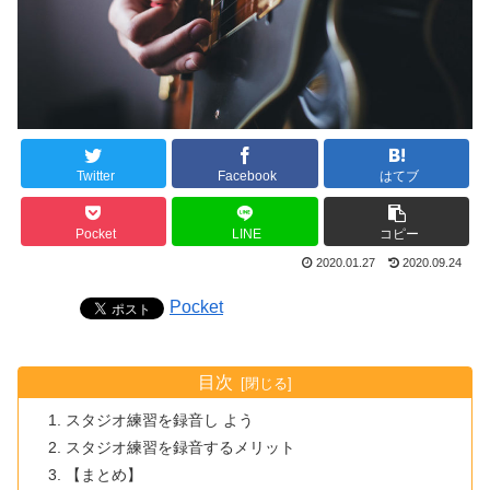
Twitter
Facebook
はてブ
Pocket
LINE
コピー
2020.01.27
2020.09.24
Pocket
目次
スタジオ練習を録音し よう
スタジオ練習を録音するメリット
【まとめ】