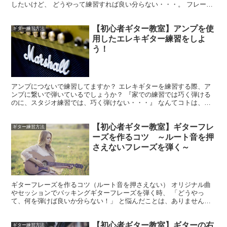
したいけど、 どうやって練習すれば良い分らない・・・。 フレーズ
がマンネリ化し、何とかしたい・・・。 そろそろ、こ...
【初心者ギター教室】アンプを使
ギター練習方法
用したエレキギター練習をしよ
う！
アンプにつないで練習してますか？ エレキギターを練習する際、ア
ンプに繋いで弾いているでしょうか？ 『家での練習では巧く弾ける
のに、スタジオ練習では、巧く弾けない・・・』 なんてコトは、無
いでしょうか？ それは、 『ギターの練習をアンプを繋い...
【初心者ギター教室】ギターフレ
ギター練習方法
ーズを作るコツ ～ルート音を押
さえないフレーズを弾く～
ギターフレーズを作るコツ（ルート音を押さえない） オリジナル曲
やセッションでバッキングギターフレーズを弾く時、 「どうやっ
て、何を弾けば良いか分らない！」 と悩んだことは、ありません
か？ そんな時、次のようにギターを弾いてみましょう。 それ...
【初心者ギター教室】ギターの右
ギター練習方法