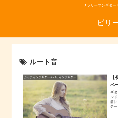
サラリーマンギター
ビリ
ルート音
【
カッティングギター＆バッキングギター
ベ
ギタ
ンド
前回
テー