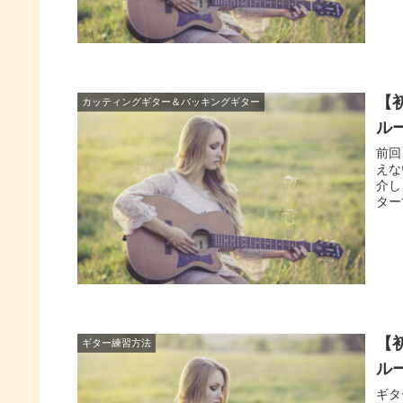
【
カッティングギター＆バッキングギター
ル
前回
えな
介し
ター
【
ギター練習方法
ル
ギタ