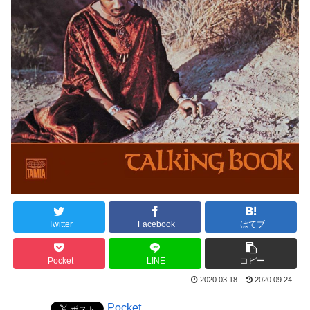
Twitter
Facebook
はてブ
Pocket
LINE
コピー
2020.03.18
2020.09.24
Pocket