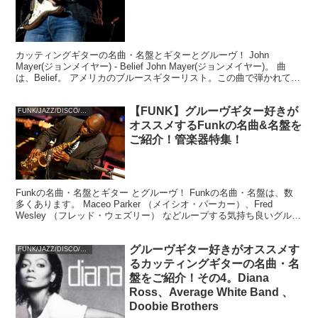
カッティングギターの名曲・名盤とギターとグルーヴ！ John
Mayer(ジョンメイヤー) - Belief John Mayer(ジョンメイヤー)。 曲
は、Belief。 アメリカのブルースギターリスト。この曲で弾かれてい
るギターフレーズ...
【FUNK】グルーヴギター好きが
FUNK/JAZZ/DISCO/SOUL
オススメするFunkの名曲&名盤を
ご紹介！管楽器特集！
Funkの名曲・名盤とギター とグルーヴ！ Funkの名曲・名盤は、数
多くあります。 Maceo Parker （メイシオ・パーカー）、Fred
Wesley （フレッド・ウェズリー） などループする気持ち良いグルー
ヴを演奏するアーティスト...
グルーヴギター好きがオススメす
FUNK/JAZZ/DISCO/SOUL
るカッティングギターの名曲・名
盤をご紹介！その4。Diana
Ross、Average White Band 、
Doobie Brothers