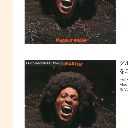
グ
FUNK/JAZZ/DISCO/SOUL
を
Fu
Fl
る”Z