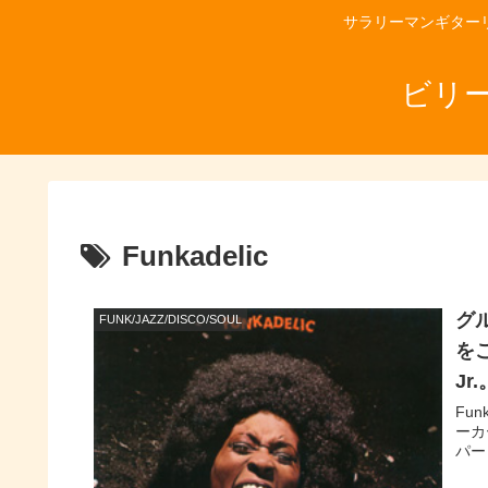
サラリーマンギター
ビリ
Funkadelic
グ
FUNK/JAZZ/DISCO/SOUL
をご
Jr.
Fu
ーカー
パー